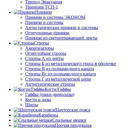
Трипод Эвакуация
Трапеция ТСП-1
Привязи
Привязи и системы ЭКОНОМ
Привязи и системы
Антистатические привязи и системы
Огнеупорные привязи
Привязи из светоотражающей ленты
Стропы
Амортизаторы
Огнестойкие стропы
Стропы А из ленты
Стропы Б из металлического троса в оболочке
Стропы В из полиамидного каната
Стропы Вс из полиамидного каната
Стропы Г из металлической цепи
Антистатические стропы
Когти/Гаффы
Гаффы (пики-древолазы)
Когти и лазы
Шипы
Шахтерские пояса
Карабины
Спальные мешки
Прочая продукция