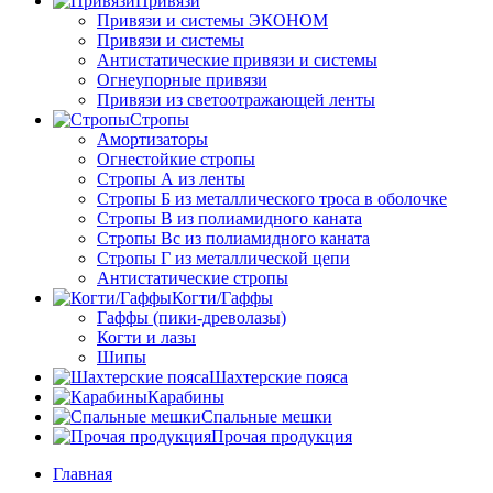
Привязи
Привязи и системы ЭКОНОМ
Привязи и системы
Антистатические привязи и системы
Огнеупорные привязи
Привязи из светоотражающей ленты
Стропы
Амортизаторы
Огнестойкие стропы
Стропы А из ленты
Стропы Б из металлического троса в оболочке
Стропы В из полиамидного каната
Стропы Вс из полиамидного каната
Стропы Г из металлической цепи
Антистатические стропы
Когти/Гаффы
Гаффы (пики-древолазы)
Когти и лазы
Шипы
Шахтерские пояса
Карабины
Спальные мешки
Прочая продукция
Главная